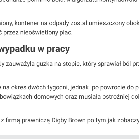
iony, kontener na odpady został umieszczony obok
ć przez nieoświetlony plac.
 wypadku w pracy
y zauważyła guzka na stopie, który sprawiał ból p
e na okres dwóch tygodni, jednak po powrocie do p
wiązkach domowych oraz musiała ostrożniej dobi
z firmą prawniczą Digby Brown po tym jak zobaczył