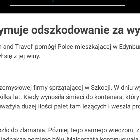
zymuje odszkodowanie za w
n and Travel’ pomógł Polce mieszkającej w Edynbur
 się z jej winy.
zemysłowej firmy sprzątającej w Szkocji. W dniu w
e kilka lat. Kiedy wynosiła śmieci do kontenera, kt
ważyła dużej ilości palet tam leżących i weszła pr
szło do złamania. Pózniej tego samego wieczoru, z
. Jednakże pomimo bólu, Małgorzata kontynuowała p