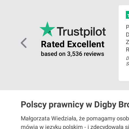
zo
Digby
Z
Rated Excellent
R
based on 3,536 reviews
mber
D
S
ead more
Polscy prawnicy w Digby B
Małgorzata Wiedziała, że pomagamy osobom
mówią w jezyku polskim - i zdecydowała s