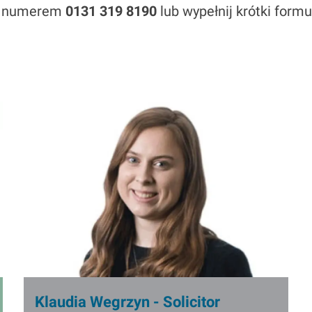
od numerem
0131 319 8190
lub wypełnij krótki formu
I
m
a
g
e
Klaudia Wegrzyn - Solicitor