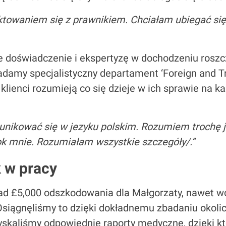
towaniem się z prawnikiem. Chciałam ubiegać się
 doświadczenie i ekspertyzę w dochodzeniu roszc
damy specjalistyczny departament ‘Foreign and Tr
 klienci rozumieją co się dzieje w ich sprawie na k
ikować się w jezyku polskim. Rozumiem trochę jez
ok mnie. Rozumiałam wszystkie szczegóły/.”
 w pracy
nad £5,000 odszkodowania dla Małgorzaty, nawet 
Osiągnęliśmy to dzięki dokładnemu zbadaniu okoli
yskaliśmy odpowiednie raporty medyczne, dzięki 