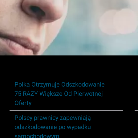
Polka Otrzymuje Odszkodowanie
75 RAZY Większe Od Pierwotnej
Oferty
Polscy prawnicy zapewniają
odszkodowanie po wypadku
samochodowym