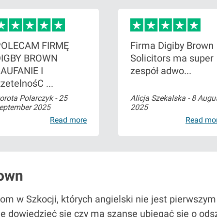
POLECAM FIRMĘ
Firma Digiby Brown
DIGBY BROWN
Solicitors ma super
AUFANIE I
zespół adwo...
zetelnośC ...
orota Polarczyk -
25
Alicja Szekalska -
8 Augu
eptember 2025
2025
Read more
Read mo
rown
 w Szkocji, których angielski nie jest pierwszym 
ię dowiedzieć się czy ma szanse ubiegać się o od