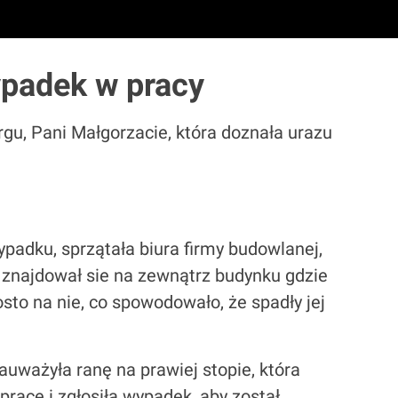
ypadek w pracy
gu, Pani Małgorzacie, która doznała urazu
ypadku, sprzątała biura firmy budowlanej,
óry znajdował sie na zewnątrz budynku gdzie
osto na nie, co spowodowało, że spadły jej
auważyła ranę na prawiej stopie, która
racę i zgłosiła wypadek, aby został